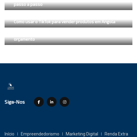
passo a passo
Como usar o TikTok para vender produtos em Angola
Como fazer anúncios no Facebook com pouco
orçamento
Siga-Nos
Início
Empreendedorismo
Marketing Digital
Renda Extra