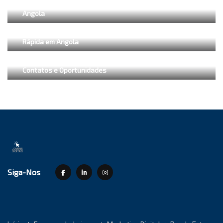
Desafios e Estratégias: Gestão de Equipe Eficiente em
Angola
Desenvolvimento Acelerado: O Papel da Prototipagem
Rápida em Angola
Networking em Angola: Expandindo sua Rede de
Contatos e Oportunidades
Siga-Nos