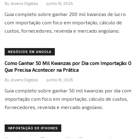
.
By
Jovens Digitais
junho 16, 2026
Guia completo sobre ganhar 200 mil kwanzas de lucro
com importação com foco em importação, cálculo de
custos, fornecedores, revenda e mercado angolano.
NEGÓCIOS EM ANGOLA
Como Ganhar 50 Mil Kwanzas por Dia com Importação: O
Que Precisa Acontecer na Prática
.
By
Jovens Digitais
junho 16, 2026
Guia completo sobre ganhar 50 mil kwanzas por dia com
importação com foco em importação, cálculo de custos,
fornecedores, revenda e mercado angolano.
IMPORTAÇÃO DE IPHONES