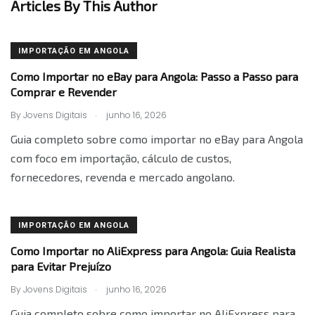
Articles By This Author
IMPORTAÇÃO EM ANGOLA
Como Importar no eBay para Angola: Passo a Passo para
Comprar e Revender
.
By
Jovens Digitais
junho 16, 2026
Guia completo sobre como importar no eBay para Angola
com foco em importação, cálculo de custos,
fornecedores, revenda e mercado angolano.
IMPORTAÇÃO EM ANGOLA
Como Importar no AliExpress para Angola: Guia Realista
para Evitar Prejuízo
.
By
Jovens Digitais
junho 16, 2026
Guia completo sobre como importar no AliExpress para