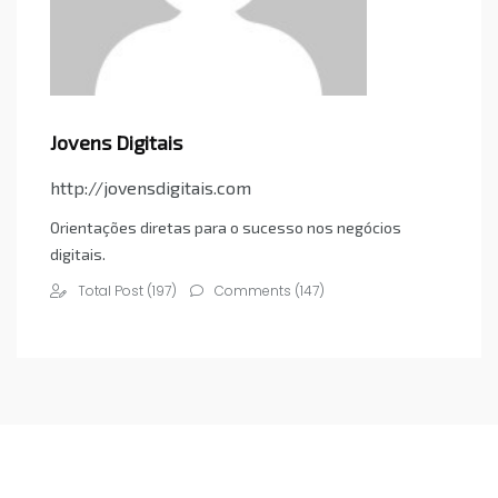
Jovens Digitais
http://jovensdigitais.com
Orientações diretas para o sucesso nos negócios
digitais.
Total Post (197)
Comments (147)