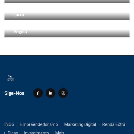
Como Importar da Shein para Angola e Revender com
Lucro
Produtos Mais Lucrativos para Importar e Revender em
Angola
Siga-Nos
Início
Empreendedorismo
Marketing Digital
Renda Extra
Dicas
Investimento
Mais