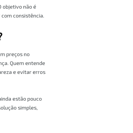
 objetivo não é
r com consistência.
?
am preços no
nça. Quem entende
eza e evitar erros
ainda estão pouco
olução simples,