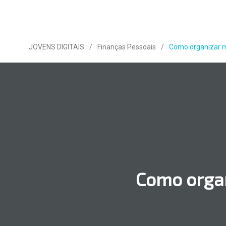
JOVENS DIGITAIS
/
Finanças Pessoais
/
Como organizar m
Como organ