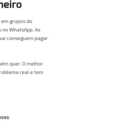
heiro
s em grupos do
s no WhatsApp. As
 que conseguem pagar
guém quer. O melhor
roblema real e tem
eses
.