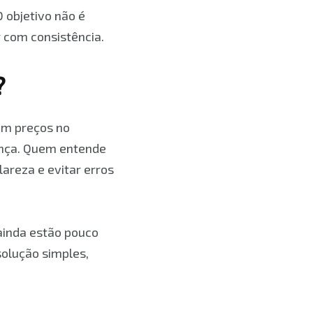
 objetivo não é
r com consistência.
?
am preços no
nça. Quem entende
areza e evitar erros
ainda estão pouco
olução simples,