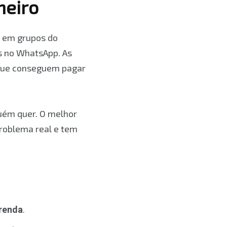
heiro
s em grupos do
s no WhatsApp. As
 que conseguem pagar
guém quer. O melhor
roblema real e tem
 renda
.