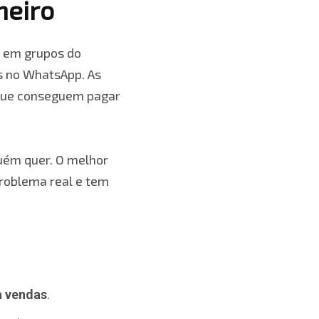
heiro
s em grupos do
s no WhatsApp. As
 que conseguem pagar
guém quer. O melhor
roblema real e tem
a vendas
.