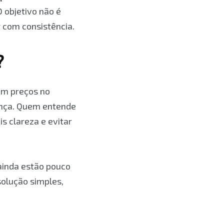
 objetivo não é
r com consistência.
?
am preços no
nça. Quem entende
 clareza e evitar
ainda estão pouco
olução simples,