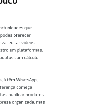
ouco
ortunidades que
 podes oferecer
nva, editar vídeos
astro em plataformas,
rodutos com cálculo
s já têm WhatsApp,
diferença começa
as, publicar produtos,
mpresa organizada, mas