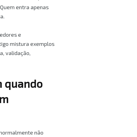
a. Quem entra apenas
a.
edores e
tigo mistura exemplos
, validação,
m quando
em
 normalmente não