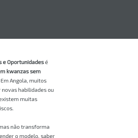
s e Oportunidades
é
 em kwanzas sem
. Em Angola, muitos
r novas habilidades ou
existem muitas
iscos.
, mas não transforma
ntender o modelo, saber