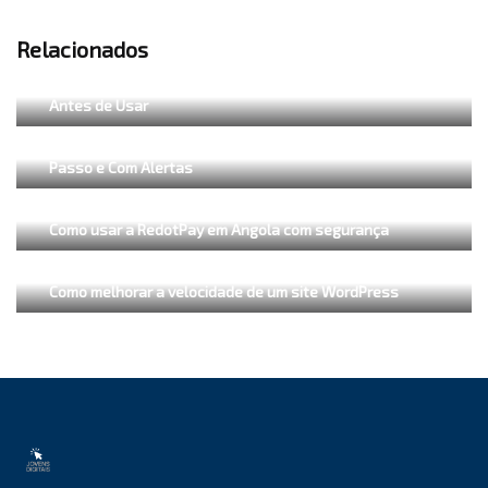
Relacionados
CPF em Angola: Para Que Serve, Como Criar e Cuidados
Antes de Usar
Como Criar CPF Online em Angola: Guia Explicado Passo a
Passo e Com Alertas
Como usar a RedotPay em Angola com segurança
Como melhorar a velocidade de um site WordPress