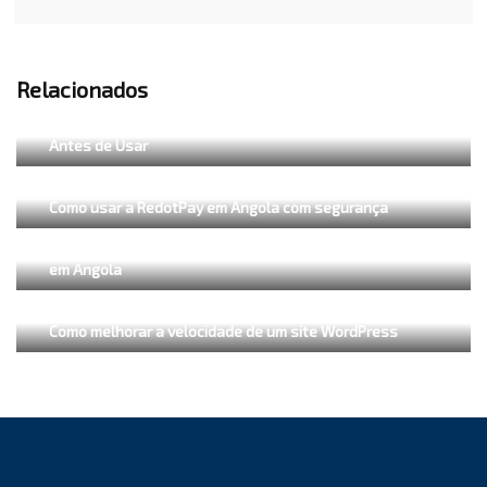
Relacionados
CPF em Angola: Para Que Serve, Como Criar e Cuidados
Antes de Usar
Como usar a RedotPay em Angola com segurança
Como criar cartão virtual para compras internacionais
em Angola
Como melhorar a velocidade de um site WordPress