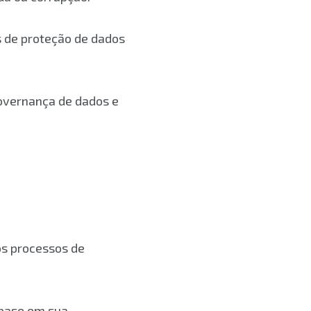
 de proteção de dados
vernança de dados e
os processos de
 base em sua