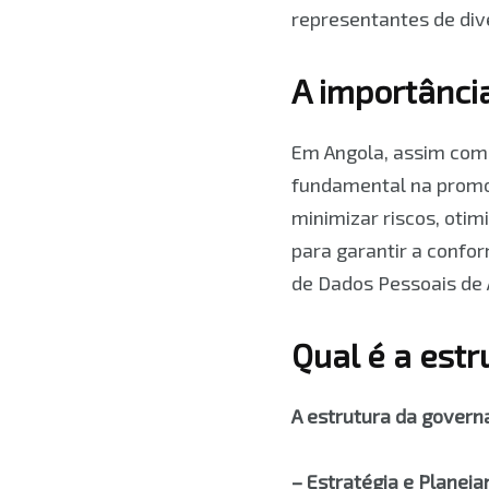
representantes de dive
A importânci
Em Angola, assim com
fundamental na promoç
minimizar riscos, otim
para garantir a confo
de Dados Pessoais de 
Qual é a est
A estrutura da govern
– Estratégia e Planej