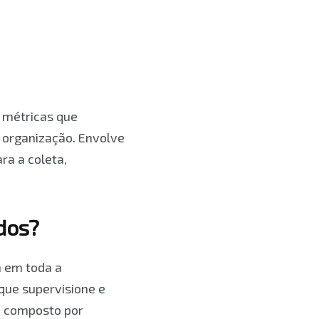
e métricas que
 organização. Envolve
ra a coleta,
dos?
a em toda a
que supervisione e
é composto por